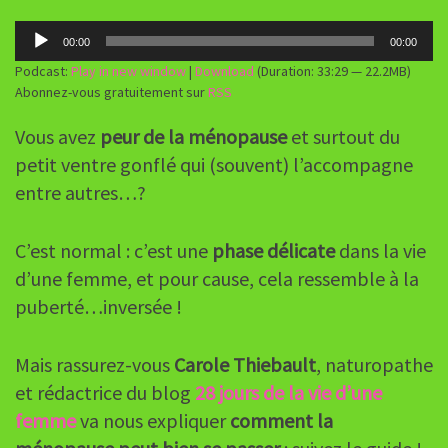
Lecteur
00:00
00:00
audio
Podcast:
Play in new window
|
Download
(Duration: 33:29 — 22.2MB)
Abonnez-vous gratuitement sur
RSS
Vous avez
peur de la ménopause
et surtout du
petit ventre gonflé qui (souvent) l’accompagne
entre autres…?
C’est normal : c’est une
phase délicate
dans la vie
d’une femme, et pour cause, cela ressemble à la
puberté…inversée !
Mais rassurez-vous
Carole Thiebault
, naturopathe
et rédactrice du blog
28 jours de la vie d’une
femme
va nous expliquer
comment la