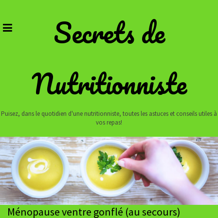
Skip
to
Secrets de
content
Nutritionniste
Puisez, dans le quotidien d'une nutritionniste, toutes les astuces et conseils utiles à
vos repas!
Ménopause ventre gonflé (au secours)