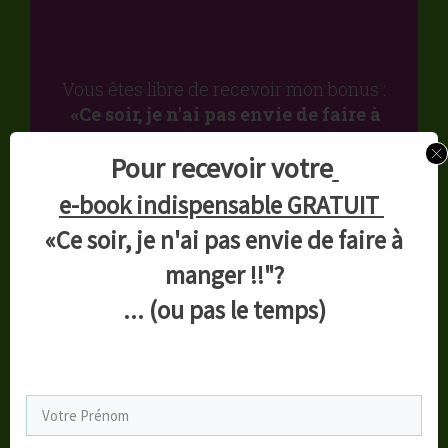
Vous êtes libre de recevoir mon bonus :
«Ce soir, je n'ai pas envie de faire à
manger!
... (ou pas le temps) ''
Pour recevoir votre
des astuces et
recettes
diablement efficaces
!
e-book indispensable GRATUIT
différents scénarios
«Ce soir, je n'ai pas envie de faire à
un guide indispensable pour les
jours où...
manger !!"?
... (ou pas le temps)