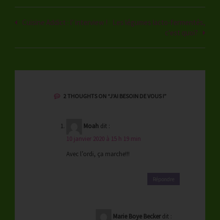
Navigation
Cuisine Addict : l’ interview !
Les légumes lacto-fermentés,
c’est quoi?
de
l’article
2 THOUGHTS ON “
J’AI BESOIN DE VOUS !
”
Moah
dit :
10 janvier 2020 à 15 h 19 min
Avec l’ordi, ça marche!!!
Répondre
Marie Boye Becker
dit :