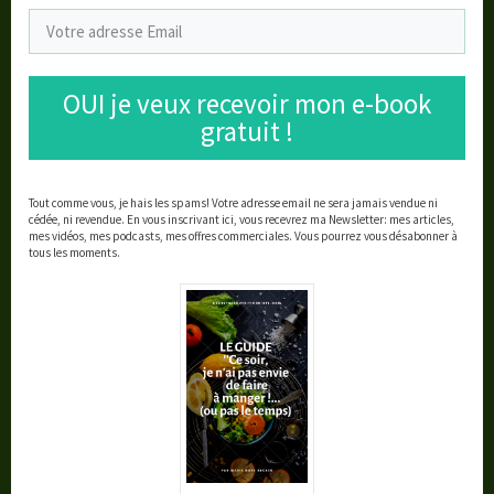
Recevez le Bonus!
OUI je veux recevoir mon e-book
gratuit !
Tout comme vous, je hais les spams!
Votre adresse email ne sera jamais vendue ni
Similaire
cédée, ni revendue.
En vous inscrivant ici, vous recevrez ma Newsletter: mes articles,
mes vidéos, mes podcasts, mes offres commerciales.
Vous pourrez vous désabonner à
tous les moments.
Les repas du soir : mon
Oui ces 3 livres ont changé
nouveau DEFI !!!
ma vie
28 janvier 2019
24 juillet 2019
Dans "DEFI"
Dans "Rien à voir avec la
choucroute"