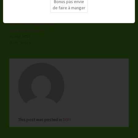
Bonus pas envie
de faire à manger
Est-ce que j’empoisonne
mon enfant quand …?
10 mai 2019
Dans "Video"
This post was posted in
DEFI