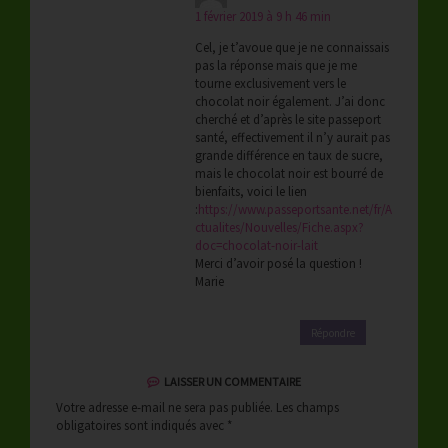
1 février 2019 à 9 h 46 min
Cel, je t’avoue que je ne connaissais
pas la réponse mais que je me
tourne exclusivement vers le
chocolat noir également. J’ai donc
cherché et d’après le site passeport
santé, effectivement il n’y aurait pas
grande différence en taux de sucre,
mais le chocolat noir est bourré de
bienfaits, voici le lien
:
https://www.passeportsante.net/fr/A
ctualites/Nouvelles/Fiche.aspx?
doc=chocolat-noir-lait
Merci d’avoir posé la question !
Marie
Répondre
LAISSER UN COMMENTAIRE
Votre adresse e-mail ne sera pas publiée.
Les champs
obligatoires sont indiqués avec
*