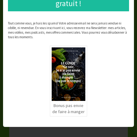
gratuit !
3 THOUGHTS ON “
PODCAST ET CHOCOLAT ;-)
”
Tout comme vous, je hais les spams!
Votre adresse email ne sera jamais vendue ni
Cel
dit :
cédée, ni revendue.
En vous inscrivant ici, vous recevrez ma Newsletter: mes articles,
mes vidéos, mes podcasts, mes offres commerciales.
Vous pourrez vous désabonner à
29 janvier 2019 à 23 h 08 min
tous les moments.
Bravo pour ton premier podcast : très agréable
à écouter ! Et ça donne TRES envie de manger
du chocolat (surtout vue la tempête qu’il y a
dehors en ce moment …), je testerai bien la
petite crème pour une petite douceur
gourmande ! D’ailleurs, j’ai une petite question :
à la maison, on ne mange que du chocolat
noir, y compris mes filles, pour avoir le « vrai »
goût du chocolat et moins de sucre. Mais, on
m’a dit il y a peu que le chocolat noir contenait
autant de sucre que le chocolat au lait. Est-ce
vrai ?
Bonus pas envie
de faire à manger
Répondre