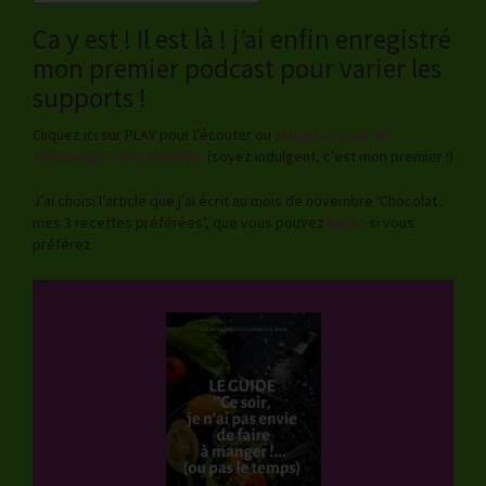
Ca y est ! Il est là ! j’ai enfin enregistré
mon premier podcast pour varier les
supports !
Cliquez ici sur PLAY pour l’écouter ou
cliquez ici pour le
télécharger directement!!!
(soyez indulgent, c’est mon premier !)
J’ai choisi l’article que j’ai écrit au mois de novembre ‘Chocolat :
mes 3 recettes préférées’, que vous pouvez
lire ici
si vous
préférez