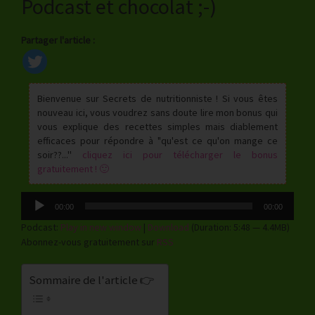
Podcast et chocolat ;-)
Partager l'article :
Bienvenue sur Secrets de nutritionniste ! Si vous êtes
nouveau ici, vous voudrez sans doute lire mon bonus qui
vous explique des recettes simples mais diablement
efficaces pour répondre à "qu'est ce qu'on mange ce
soir??...''
cliquez ici pour télécharger le bonus
gratuitement ! 🙂
Lecteur
00:00
00:00
audio
Podcast:
Play in new window
|
Download
(Duration: 5:48 — 4.4MB)
Abonnez-vous gratuitement sur
RSS
Sommaire de l'article 👉