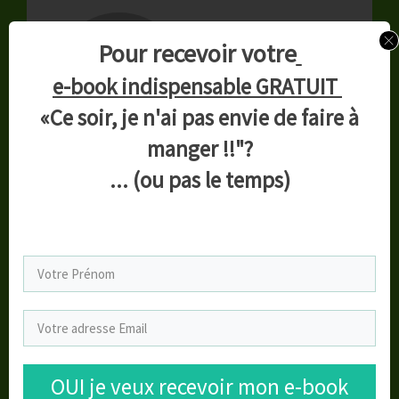
Pour recevoir votre
e-book indispensable GRATUIT
«Ce soir, je n'ai pas envie de faire à
manger !!"?
... (ou pas le temps)
This post was posted in
mes recettes préférées
Navigation
Comment faire de la corde à
Nutrition : nouvelles
sauter ?
recommandations de Santé
de
Publique France
l’article
OUI je veux recevoir mon e-book