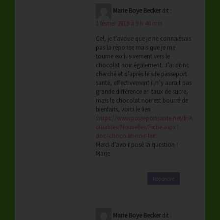
Marie Boye Becker
dit :
1 février 2019 à 9 h 46 min
Cel, je t’avoue que je ne connaissais
pas la réponse mais que je me
tourne exclusivement vers le
chocolat noir également. J’ai donc
cherché et d’après le site passeport
santé, effectivement il n’y aurait pas
grande différence en taux de sucre,
mais le chocolat noir est bourré de
bienfaits, voici le lien
:
https://www.passeportsante.net/fr/A
ctualites/Nouvelles/Fiche.aspx?
doc=chocolat-noir-lait
Merci d’avoir posé la question !
Marie
Répondre
Marie Boye Becker
dit :