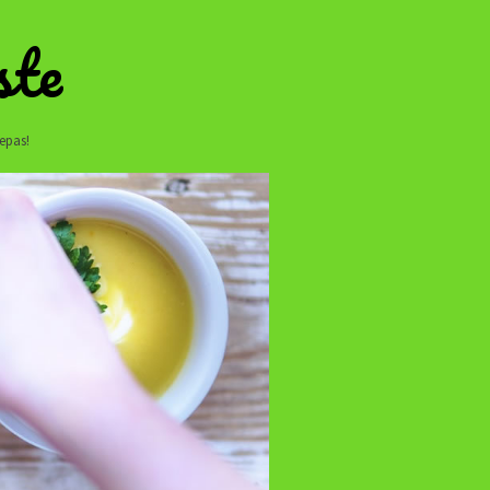
ste
repas!