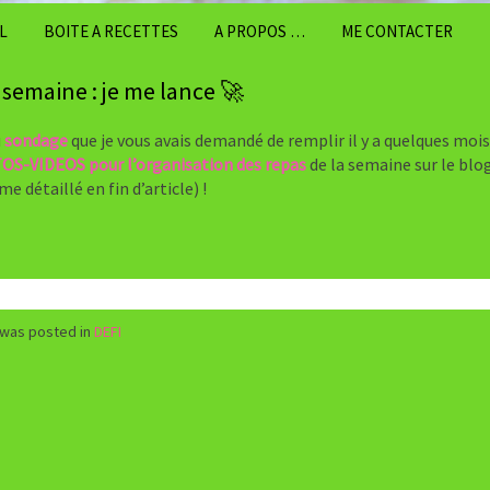
L
BOITE A RECETTES
A PROPOS …
ME CONTACTER
 semaine : je me lance 🚀
u
sondage
que je vous avais demandé de remplir il y a quelques mois
OS-VIDEOS pour l’organisation des repas
de la semaine sur le blo
 détaillé en fin d’article) !
 was posted in
DEFI