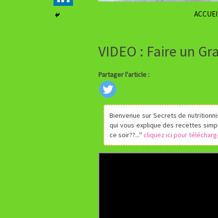
ACCUEI
VIDEO : Faire un Gra
Partager l'article :
Bienvenue sur Secrets de nutritionni
qui vous explique des recettes simp
ce soir??...''
cliquez ici pour téléchar