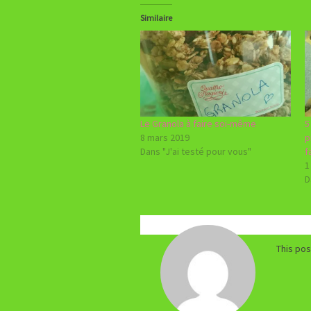
Similaire
Le Granola à faire soi-même
5
8 mars 2019
p
Dans "J'ai testé pour vous"
f
1
D
This po