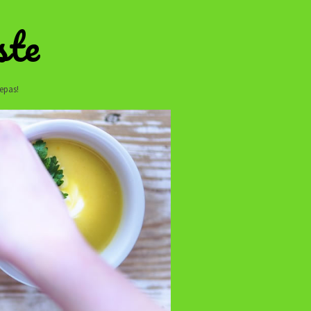
ste
repas!