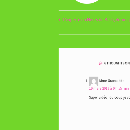
Navigation
L’experte en Fleurs de Bach, Véroni
de
l’article
6 THOUGHTS ON 
Mme Grano
dit :
19 mars 2019 à 9 h 55 min
Super vidéo, du coup je vo