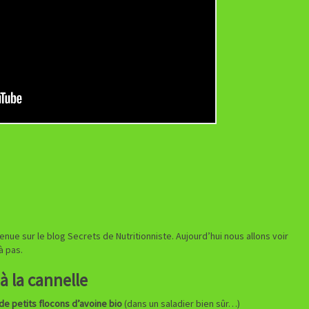
enue sur le blog Secrets de Nutritionniste. Aujourd’hui nous allons voir
 pas.
à la cannelle
de petits flocons d’avoine bio
(dans un saladier bien sûr…)