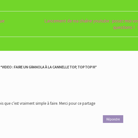
que
Lancement de ma chaîne youtube : posez moi vo
questions !
“
VIDEO : FAIRE UN GRANOLA À LA CANNELLE TOP, TOP TOP !!!
”
is que c’est vraiment simple à faire. Merci pour ce partage
Répondre