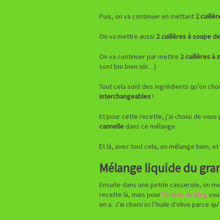
Puis, on va continuer en mettant
2 cuillè
On va mettre aussi
2 cuillères à soupe d
On va continuer par mettre
2 cuillères à
sont bio bien sûr…).
Tout cela sont des ingrédients qu’on choi
interchangeables
!
Et pour cette recette, j’ai choisi de vou
cannelle
dans ce mélange.
Et là, avec tout cela, on mélange bien, e
Mélange liquide du gra
Ensuite dans une petite casserole, on m
recette là, mais pour
l’article du blog
vous
en a. J’ai choisi ici l’huile d’olive parce 