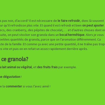
is pas noir, d’accord? Il est nécessaire de
le faire refroidir
, donc là souvent
 qu’il refroidisse plus vite. Et quand il est refroidi et bien
on peut ajouter
secs, des cranberry, des pépites de chocolat, … et d’autres choses dont o
ensuite, on peut stocker son granola dans un
bocal hermétique
. Alors je vous
s petites quantités de granola, parce que on l’aromatise différemment. Ca
ste de la famille. Et comme ça avec une petite quantité, il ne traîne pas trop
s vite et puis on en refait un assez rapidement derrière après.
ce granola?
u lait animal ou végétal
, et
des fruits frais
par exemple.
e dégustation
!
de la
commenter
si vous l’avez aimé !