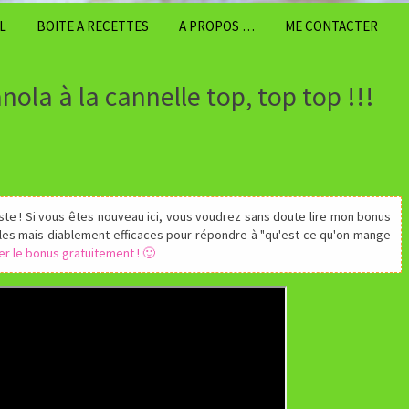
L
BOITE A RECETTES
A PROPOS …
ME CONTACTER
nola à la cannelle top, top top !!!
ste ! Si vous êtes nouveau ici, vous voudrez sans doute lire mon bonus
les mais diablement efficaces pour répondre à "qu'est ce qu'on mange
ger le bonus gratuitement ! 🙂