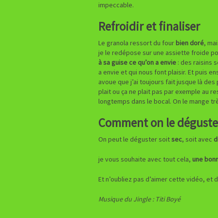
impeccable.
Refroidir et finaliser
Le granola ressort du four
bien doré
, ma
je le redépose sur une assiette froide pour
à sa guise ce qu’on a envie
: des raisins 
a envie et qui nous font plaisir. Et puis 
avoue que j’ai toujours fait jusque là de
plait ou ça ne plait pas par exemple au re
longtemps dans le bocal. On le mange trè
Comment on le déguste 
On peut le déguster soit
sec
, soit avec
d
je vous souhaite avec tout cela,
une bonn
Et n’oubliez pas d’aimer cette vidéo, et 
Musique du Jingle : Titi Boyé