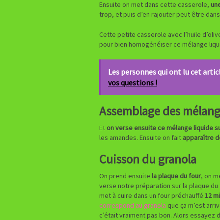
Ensuite on met dans cette casserole,
une
trop, et puis d’en rajouter peut être da
Cette petite casserole avec l’huile d’oliv
pour bien homogénéiser ce mélange liqu
Les personnes qui ont lu cet articl
vos questions !
Assemblage des mélanges
Et
on verse ensuite ce mélange liquide s
les amandes. Ensuite on fait
apparaître d
Cuisson du granola
On prend ensuite
la plaque du four
, on m
verse notre préparation sur la plaque du
met à cuire dans un four préchauffé
12 m
correspond au granola
que ça m’est arriv
c’était vraiment pas bon. Alors essayez 