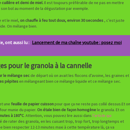
 cuillère et demi de miel.
Il est toujours préférable de ne pas en mettre
ns son bol au moment de la dégustation par exemple.
e et le miel,
on chauffe à feu tout doux, environ 30 secondes
, c’est juste
ide. On mélange bien.
e, ont aussi lu :
Lancement de ma chaîne youtube : posez moi
 pour le granola à la cannelle
ur le mélange sec
de départ où on avait les flocons d’avoine, les graines et
es pépites
en mélangeant bien ce mélange liquide et ce mélange sec.
et une
feuille de papier cuisson
pour que ça ne reste pas collé dessus.Et o
 four munie du papier.
On étale bien de façon homogène
le granola. Et on
inutes à 180°C
. Attention, vous pouvez lire aussi dans
l’article qui
é de rater des granola, en les cuisant trop, trop fort, trop longtemps et
de bien respecter 12-13 minutes maxi à cette température là, ça va