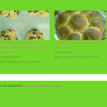
 recettes pour modifier des
Comment faire une brioche maison
roduits ultra-transformés en plat
sans beurre?
ait-maison !
14 avril 2019
 octobre 2019
Dans "mes recettes préférées"
ans "consommer autrement"
st was posted in
J'ai testé pour vous
,
Video