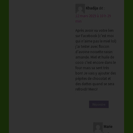
Khadija
dit :
12 mars 2019 à 10 h 29
min
Après avoir vu votre lien
sur Facebook (c’est moi
qui n’aime pas le miel lol)
j’ai tester avec flocon
d’avoine noisette raisin
amande. Miel et huile de
coco c’est encore dans le
four mais sa sent très
bon! Je vais y ajouter des
pépites de chocolat et
des dattes quand se sera
refroidi! Merci!
Répondre
Marie