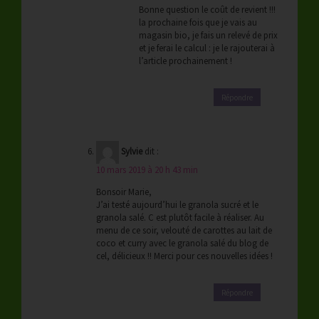
Bonne question le coût de revient !!!
la prochaine fois que je vais au
magasin bio, je fais un relevé de prix
et je ferai le calcul : je le rajouterai à
l’article prochainement !
Répondre
Sylvie
dit :
10 mars 2019 à 20 h 43 min
Bonsoir Marie,
J’ai testé aujourd’hui le granola sucré et le
granola salé. C est plutôt facile à réaliser. Au
menu de ce soir, velouté de carottes au lait de
coco et curry avec le granola salé du blog de
cel, délicieux !! Merci pour ces nouvelles idées !
Répondre