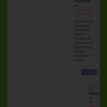
Boye Becker
dit :
12 mars 2019
à 10 h 53 min
Des dattes très
bonne idée,
j’en mettrai
dans le
prochain 😉
Vous avez mis
quand même
du miel
finalement ?!?
hihihi
Répondre
Khadija
dit :
15
mars