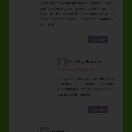
Ça me donne vraiment envie d’essayer ! Pour
une fois, j’ai tous les ingrédients dans mes
placards. Je finis mon bocal de muesli et je me
lance ! Je tenterais bien une version amandes /
cannelle.
Répondre
Marie Boye Becker
dit :
11 mars 2019 à 10 h 52 min
Alors je vais essayer de me dépécher
pour la vidéo pas à pas du granola
à la cannelle, pendant que tu finis
ton bocal de muesli !!
Répondre
claudine
dit :