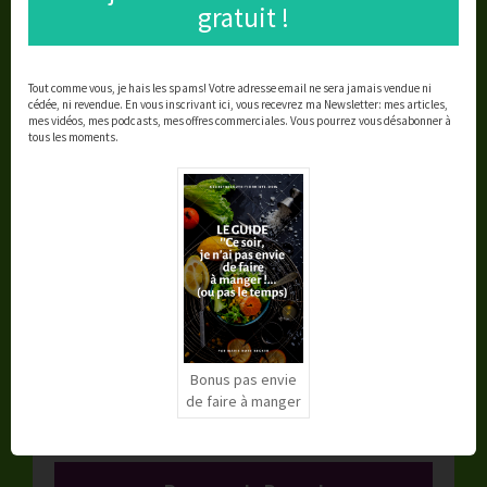
Vous êtes libre de recevoir mon bonus :
gratuit !
«Ce soir, je n'ai pas envie de faire à
manger!
... (ou pas le temps) ''
Tout comme vous, je hais les spams!
Votre adresse email ne sera jamais vendue ni
des astuces et
cédée, ni revendue.
En vous inscrivant ici, vous recevrez ma Newsletter: mes articles,
recettes
diablement efficaces
!
mes vidéos, mes podcasts, mes offres commerciales.
Vous pourrez vous désabonner à
tous les moments.
différents scénarios
un guide indispensable pour les
jours où...
Bonus pas envie
de faire à manger