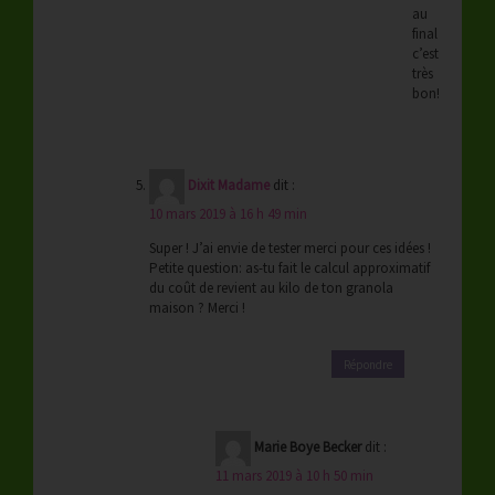
au
final
c’est
très
bon!
Dixit Madame
dit :
10 mars 2019 à 16 h 49 min
Super ! J’ai envie de tester merci pour ces idées !
Petite question: as-tu fait le calcul approximatif
du coût de revient au kilo de ton granola
maison ? Merci !
Répondre
Marie Boye Becker
dit :
11 mars 2019 à 10 h 50 min