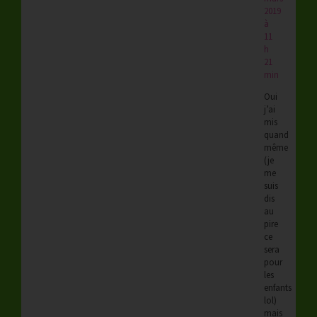
2019
à
11
h
21
min
Oui
j’ai
mis
quand
même
(je
me
suis
dis
au
pire
ce
sera
pour
les
enfants
lol)
mais