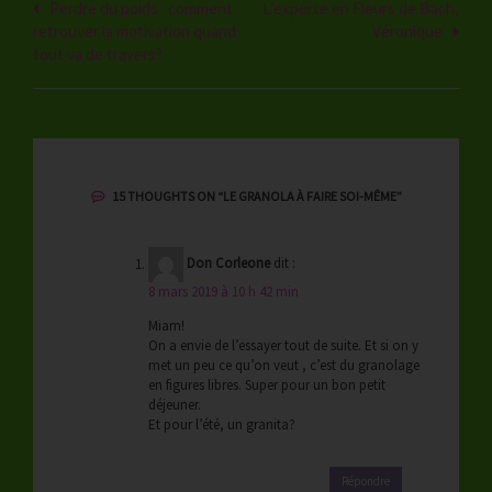
Navigation
Perdre du poids : comment
L’experte en Fleurs de Bach,
retrouver la motivation quand
Véronique
de
tout va de travers?
l’article
15 THOUGHTS ON “
LE GRANOLA À FAIRE SOI-MÊME
”
Don Corleone
dit :
8 mars 2019 à 10 h 42 min
Miam!
On a envie de l’essayer tout de suite. Et si on y
met un peu ce qu’on veut , c’est du granolage
en figures libres. Super pour un bon petit
déjeuner.
Et pour l’été, un granita?
Répondre