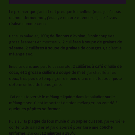
Le premier que j’ai fait est presque le meilleur (mais je n’ai pas
dit mon dernier mot, j’essaye encore et encore !!). Je l’avais
réalisé comme ceci :
Dans un saladier,
100g de flocons d’avoine, 3 noix
coupées
grossièrement en morceaux,
2 cuillères à soupe de graines de
sésame
,
2 cuillères à soupe de graines de courges
. Ça c’est le
mélange sec.
Ensuite dans une petite casserole,
2 cuillères à café d’huile de
coco, et 1 grosse cuillère à soupe de miel
: j’ai chauffé à feu
doux, très peu de temps genre moins d’une minute, pour juste
obtenir un liquide homogène.
J’ai ensuite
versé le mélange liquide dans le saladier sur le
mélange sec
. C’est important de bien mélanger, on voit déjà
quelques pépites se former
.
Puis sur la
plaque du four munie d’un papier cuisson
, j’ai versé le
contenu du saladier et j’ai dispersé pour faire une
couche
uniforme
. J’ai cuit
12 minutes à 180°
C.