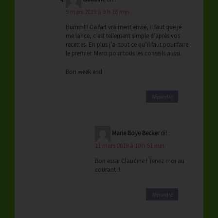
9 mars 2019 à 9 h 16 min
Humm!!! Ca fait vraiment envie, il faut que je
me lance, c’est tellement simple d’après vos
recettes. En plus j’ai tout ce qu’il faut pour faire
le premier. Merci pour tous les conseils aussi.
Bon week end
Répondre
Marie Boye Becker
dit :
11 mars 2019 à 10 h 51 min
Bon essai Claudine ! Tenez moi au
courant !!
Répondre