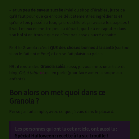
– et
un peu de saveur sucrée
(miel ou sirop d’érable) , juste ce
qu’il faut pour que ça enrobe délicatement les ingrédients et
qu’une fois passé au four, ça croustille et ça ravisse les papilles !
Il vaut mieux en mettre peu au départ, quitte à en rajouter dans
son bol si on trouve que ce n’est pas assez sucré ensuite.
Bref le Granola : c’est
QUE des choses bonnes à la santé
(surtout
si on le fait soi-même) et on se fait plaisir au palais !
NB : il existe des
Granola salés
aussi, je vous mets un article du
blog
Cel, à table
ici
qui en parle (pour faire aimer la soupe aux
enfants)
Bon alors on met quoi dans ce
Granola ?
Perso j’ai fait simple, avec ce que j’avais dans le placard.
Les personnes qui ont lu cet article, ont aussi lu :
Spécial Halloween : recette à la six-trouille !