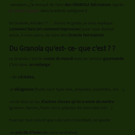
semaines, j’ai essayé de faire
des GRANOLA fait-maison
. (après
la corde à sauter
dans la même catégorie !)
Du Granola, késako ?? … Suivez le guide, je vous explique
comment faire (et comment improviser
) pour vous donner
envie, à vous aussi, de faire des
Granola fait-maison
!
Du Granola qu’est- ce- que c’est ? ?
Le Granola c’est le
cousin du muesli
mais en version
gourmande
.
C’est donc
un mélange
:
– de
céréales,
-d’
oléagineux
(fruits secs type noix, amandes, noisettes, etc…),
-et de tout un tas
d’autres choses qu’on a envie de mettre
(graines, épices, fruits secs, pépites de chocolats etc…).
Pour lier tout cela et que cela soit croustillant, on ajoute :
-un
peu de d’huile
(de coco ou d’olive)