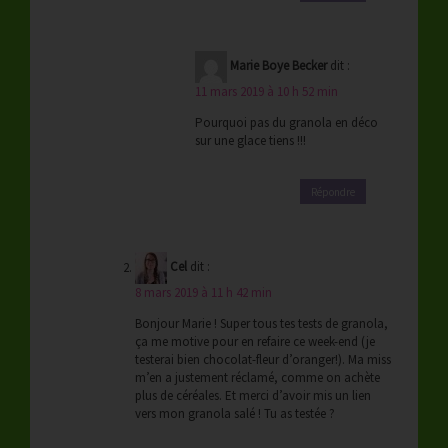
Marie Boye Becker
dit :
11 mars 2019 à 10 h 52 min
Pourquoi pas du granola en déco
sur une glace tiens !!!
Répondre
Cel
dit :
8 mars 2019 à 11 h 42 min
Bonjour Marie ! Super tous tes tests de granola,
ça me motive pour en refaire ce week-end (je
testerai bien chocolat-fleur d’oranger!). Ma miss
m’en a justement réclamé, comme on achète
plus de céréales. Et merci d’avoir mis un lien
vers mon granola salé ! Tu as testée ?