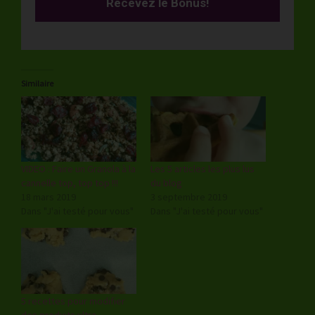
Recevez le Bonus!
Similaire
VIDEO : Faire un Granola à la
Les 5 articles les plus lus
cannelle top, top top !!!
du blog
18 mars 2019
3 septembre 2019
Dans "J'ai testé pour vous"
Dans "J'ai testé pour vous"
5 recettes pour modifier
des produits ultra-