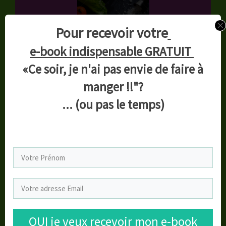
Pour recevoir votre
e-book indispensable GRATUIT
«Ce soir, je n'ai pas envie de faire à
manger !!"?
... (ou pas le temps)
Inscrivez vous pour
recevoir ce bonus !
Merci d'avoir lu cet
article!
OUI je veux recevoir mon e-book