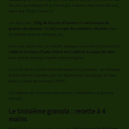
de coco au mélange et je n’en ai pas toujours dans mon placard,
alors que l’huile d’olive si !
J’ai donc mis :
150g de flocons d’avoine + 3 cuil à soupe de
graines de sésame + 3 cuil à soupe de cranberry séchées
dans
un saladier pour le mélange sec.
Dans une casserole, j’ai chauffé quelques secondes à feu doux
2
cuillères à soupe d’huile d’olive et 2 cuillères à soupe de miel
pour que le mélange liquide soit homogène.
Le reste de la recette étant identique à la première : on mélange
le tout dans le saladier, puis on dispose sur une plaque au four,
puis 12-13min de cuisson à 180°C.
Les pépites de chocolat sont venues complétées ce granola
refroidi.
Le troisième granola : recette à 4
mains
Mon fils de 4 ans s’est pris au jeu de ‘’
qu’est- ce qu’on met dans