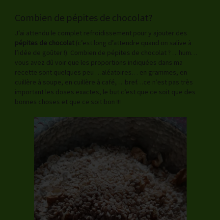
Combien de pépites de chocolat?
J’ai attendu le complet refroidissement pour y ajouter des
pépites de chocolat
(c’est long d’attendre quand on salive à
l’idée de goûter !). Combien de pépites de chocolat ? …hum…
vous avez dû voir que les proportions indiquées dans ma
recette sont quelques peu …aléatoires… en grammes, en
cuillère à soupe, en cuillère à café, …bref…ce n’est pas très
important les doses exactes, le but c’est que ce soit que des
bonnes choses et que ce soit bon !!!