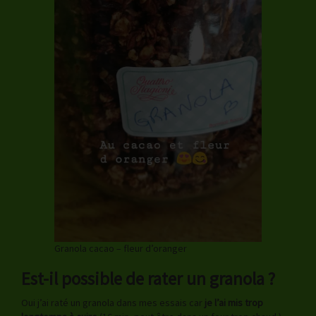
Granola cacao – fleur d’oranger
Est-il possible de rater un granola ?
Oui j’ai raté un granola dans mes essais car
je l’ai mis trop