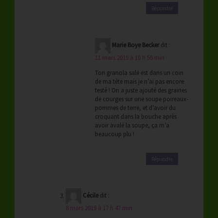
Répondre
Marie Boye Becker
dit :
11 mars 2019 à 10 h 55 min
Ton granola salé est dans un coin
de ma tête mais je n’ai pas encore
testé ! On a juste ajouté des graines
de courges sur une soupe poireaux-
pommes de terre, et d’avoir du
croquant dans la bouche après
avoir avalé la soupe, ça m’a
beaucoup plu !
Répondre
Cécile
dit :
8 mars 2019 à 17 h 47 min