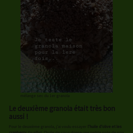
mélange sec du 1er granola
Le deuxième granola était très bon
aussi !
Pour le deuxième granola, j’ai voulu essayer
l’huile d’olive et les
cranberry.
En effet, l’huile de coco donne une petite note de noix