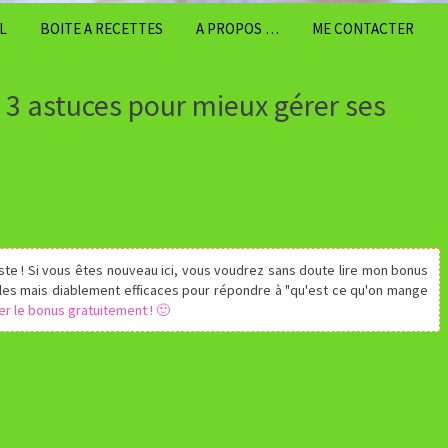
L
BOITE A RECETTES
A PROPOS …
ME CONTACTER
: 3 astuces pour mieux gérer ses
ste ! Si vous êtes nouveau ici, vous voudrez sans doute lire mon bonus
les mais diablement efficaces pour répondre à "qu'est ce qu'on mange
ger le bonus gratuitement ! 🙂