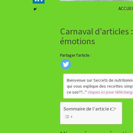
ACCUEI
Carnaval d’articles 
émotions
Partager l'article :
Bienvenue sur Secrets de nutritionni
qui vous explique des recettes simp
ce soir??...''
cliquez ici pour téléchar
Sommaire de l'article 👉