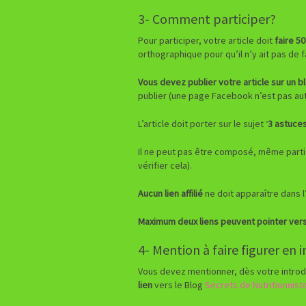
3- Comment participer?
Pour participer, votre article doit
faire 5
orthographique pour qu’il n’y ait pas de 
Vous devez publier votre article sur un b
publier (une page Facebook n’est pas aut
L’article doit porter sur le sujet ‘
3 astuce
Il ne peut pas être composé, même partie
vérifier cela).
Aucun lien affilié
ne doit apparaître dans l’
Maximum deux liens peuvent pointer ver
4- Mention à faire figurer en 
Vous devez mentionner, dès votre introduc
lien
vers le Blog
Secrets de Nutritionnist