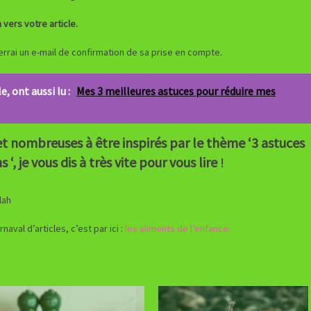
n vers votre article.
errai un e-mail de confirmation de sa prise en compte.
e, ont aussi lu :
Mes 3 meilleures astuces pour réduire mes
 nombreuses à être inspirés par le thème ‘3 astuces
, je vous dis à très vite pour vous lire
!
lah
aval d’articles, c’est par ici :
les aliments de l’enfance.