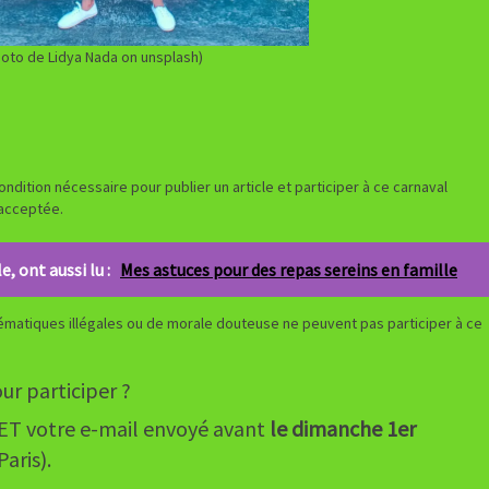
oto de Lidya Nada on unsplash)
ndition nécessaire pour publier un article et participer à ce carnaval
 acceptée.
e, ont aussi lu :
Mes astuces pour des repas sereins en famille
hématiques illégales ou de morale douteuse ne peuvent pas participer à ce
our participer ?
é ET votre e-mail envoyé avant
le dimanche 1er
aris).