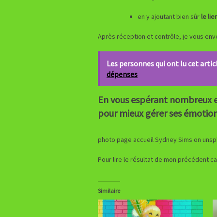
en y ajoutant bien sûr
le lie
Après réception et contrôle, je vous env
Les personnes qui ont lu cet articl
dépenses
En vous espérant nombreux et
pour mieux gérer ses émotions ‘
photo page accueil Sydney Sims on unsp
Pour lire le résultat de mon précédent carn
Similaire