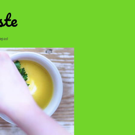
ste
repas!