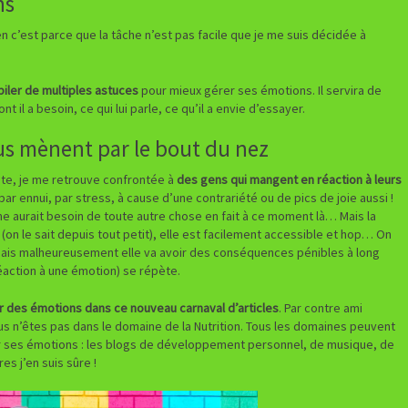
ns
 c’est parce que la tâche n’est pas facile que je me suis décidée à
iler de multiples astuces
pour mieux gérer ses émotions. Il servira de
 il a besoin, ce qui lui parle, ce qu’il a envie d’essayer.
s mènent par le bout du nez
ste, je me retrouve confrontée à
des gens qui mangent en réaction à leurs
par ennui, par stress, à cause d’une contrariété ou de pics de joie aussi !
me aurait besoin de toute autre chose en fait à ce moment là… Mais la
r (on le sait depuis tout petit), elle est facilement accessible et hop… On
 mais malheureusement elle va avoir des conséquences pénibles à long
action à une émotion) se répète.
er des émotions dans ce nouveau carnaval d’articles
. Par contre ami
us n’êtes pas dans le domaine de la Nutrition. Tous les domaines peuvent
r ses émotions : les blogs de développement personnel, de musique, de
es j’en suis sûre !