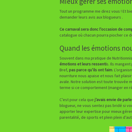
Mieux gérer ses émotio
Tout un programme me direz vous ! Et bien
demander leurs avis aux blogueurs .
Ce carnaval sera donc l’occasion de comp
catalogue où chacun pourra piocher ce dont
Quand les émotions nou
Souvent dans ma pratique de Nutritionni
émotions et leurs ressenti
s. Ils mangent 
Bref,
pas parce qu’ils ont faim
. L’organis
nourriture nous apaise et nous fait plaisi
avale. Notre solution est toute trouvée
terme si ce comportement (manger en ré
C’est pour cela que
j’avais envie de parl
blogueur, ne vous sentez pas bridé si vo
apporter leur expertise pour mieux gére
parentalité, de sports et plein plein d’autr