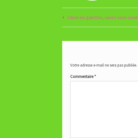
Navigation
J’aime les galettes, savez-vous com
de
l’article
Votre adresse e-mail ne sera pas publiée.
Commentaire
*