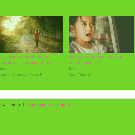
ù trouver des probiotiques
Est-ce que j’empoisonne mon
aturels dans son alimentation?
enfant quand …?
alse
false
ans "Interview d'Expert"
Dans "Video"
st was posted in
consommer autrement