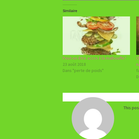
Similaire
Peut-on être accro à la malbouffe?
O
23 août 2018
n
Dans "perte de poids"
f
D
This po