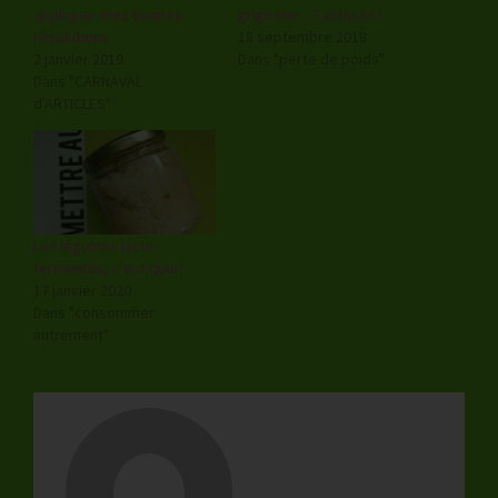
appliquer mes bonnes
grignoter : 7 astuces !
résolutions
18 septembre 2018
2 janvier 2019
Dans "perte de poids"
Dans "CARNAVAL
d'ARTICLES"
Les légumes lacto-
fermentés, c’est quoi?
17 janvier 2020
Dans "consommer
autrement"