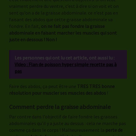
vraiment perdre du ventre, c’est à dire si on voit et on
sent qu’on a de la graisse abdominale. ce n’est pas en
faisant des abdos que cette graisse abdominale va
fondre. En fait,
on ne fait pas fondre la graisse
abdominale en faisant marcher les muscles qui sont
juste en dessous ! Non !
Les personnes qui ont lu cet article, ont aussi lu :
Video : Flan de poisson hyper simple recette pas à
pas
Faire des abdos, ça peut être une
TRES TRES bonne
résolution pour muscler ses muscles des abdos
!
Comment perdre la graisse abdominale
Par contre dans l’objectif de faire fondre les graisses
abdominales qu’il y a juste au dessus : cela ne marche pas
comme ça dans le corps ! Malheureusement la
perte de