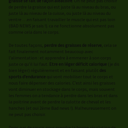
graisse se fait de façon aléatoire
. On ne peut pas choisir
de perdre la graisse qui est juste là au niveau du bras, ou
juste là au niveau de la cuisse, ou juste là au niveau du
ventre …en faisant travailler le muscle qui est pas loin
(BAD NEWS je sais !). ca ne fonctionne absolument pas
comme cela dans le corps.
De toutes façons,
perdre des graisses de réserve
, cela se
fait finalement notamment beaucoup avec
l’alimentation : et apprendre à emmener à son corps
juste ce qu’il lui faut.
Etre en léger déficit calorique
(je dis
bien léger) régulièrement et en faisant plutôt
des
sports d’endurance
qui vont mobiliser tout le corps et
nous faire dépenser des calories. C’est ainsi les graisses
vont diminuer en stockage dans le corps, mais souvent
les femmes on a tendance à perdre dans les bras et dans
la poitrine avant de perdre la culotte de cheval et les
hanches (et oui 2ème Bad news !). Malheureusement on
ne peut pas choisir.
Donc pas de soucis pour prendre la bonne résolution de