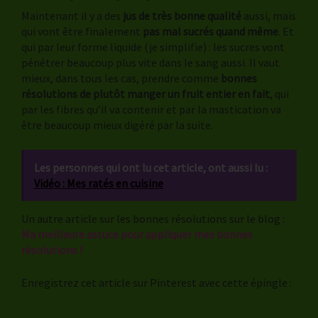
Maintenant il y a des
jus de très bonne qualité
aussi, mais
qui vont être finalement
pas mal sucrés quand même
. Et
qui par leur forme liquide (je simplifie) : les sucres vont
pénétrer beaucoup plus vite dans le sang aussi. Il vaut
mieux, dans tous les cas, prendre comme
bonnes
résolutions de plutôt
manger un fruit entier en fait
, qui
par les fibres qu’il va contenir et par la mastication va
être beaucoup mieux digéré par la suite.
Les personnes qui ont lu cet article, ont aussi lu :
Vidéo : Mes ratés en cuisine
Un autre article sur les bonnes résolutions sur le blog :
Ma meilleure astuce pour appliquer mes bonnes
résolutions !
Enregistrez cet article sur Pinterest avec cette épingle :