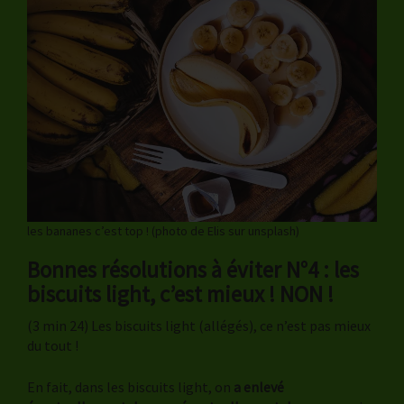
les bananes c’est top ! (photo de Elis sur unsplash)
Bonnes résolutions à éviter N°4 : les
biscuits light, c’est mieux ! NON !
(3 min 24) Les biscuits light (allégés), ce n’est pas mieux
du tout !
En fait, dans les biscuits light, on
a enlevé