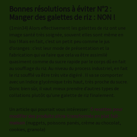
Bonnes résolutions à éviter N°2 :
Manger des galettes de riz : NON !
(1min34) Alors effectivement les galettes de riz ont une
image santé très soignée, souvent elles sont même en
bio ! Mais en fait, c’est un petit peu comme le jus
d’oranges : c’est leur mode de présentation et la
fabrication qui va faire que cela va être assimilé
quasiment comme du sucre rapide par le corps dû en fait
au soufflage du riz. Au niveau du process industriel, en fait
le riz soufflé va être très vite digéré . Il va se comporter
avec un Indice glycémique très haut, très proche du sucre.
Donc bien sûr, il vaut mieux prendre d’autres types de
collations plutôt qu’une galette de riz finalement.
Un article qui pourrait vous intéresser :
5 recettes pour
modifier des produits ultra-transformés en plat fait-
maison
(nuggets, poissons panés, crème au chocolat,
cookies, granola)