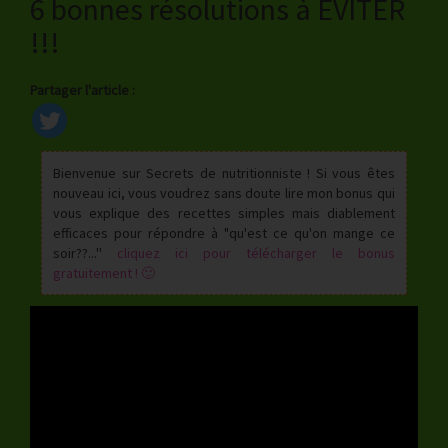
6 bonnes résolutions à EVITER
!!!
Partager l'article :
Bienvenue sur Secrets de nutritionniste ! Si vous êtes
nouveau ici, vous voudrez sans doute lire mon bonus qui
vous explique des recettes simples mais diablement
efficaces pour répondre à "qu'est ce qu'on mange ce
soir??...''
cliquez ici pour télécharger le bonus
gratuitement ! 🙂