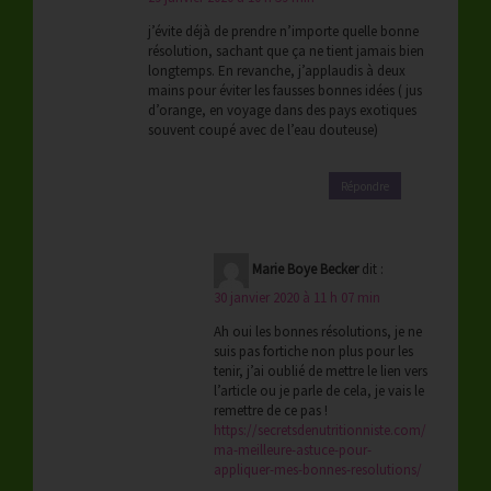
j’évite déjà de prendre n’importe quelle bonne
résolution, sachant que ça ne tient jamais bien
longtemps. En revanche, j’applaudis à deux
mains pour éviter les fausses bonnes idées ( jus
d’orange, en voyage dans des pays exotiques
souvent coupé avec de l’eau douteuse)
Répondre
Marie Boye Becker
dit :
30 janvier 2020 à 11 h 07 min
Ah oui les bonnes résolutions, je ne
suis pas fortiche non plus pour les
tenir, j’ai oublié de mettre le lien vers
l’article ou je parle de cela, je vais le
remettre de ce pas !
https://secretsdenutritionniste.com/
ma-meilleure-astuce-pour-
appliquer-mes-bonnes-resolutions/