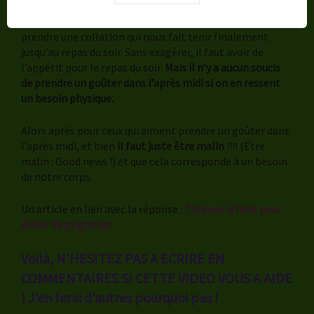
sensation de faim
(d’accord?), c’est que notre repas de
midi n’a tenu que jusque là et qu’on peut tout à fait
prendre une collation qui nous fait tenir finalement
jusqu’au repas du soir. Sans exagérer, il faut avoir de
l’appétit pour le repas du soir.
Mais il n’y a aucun soucis
de prendre un goûter dans l’après midi si on en ressent
un besoin physique.
Alors après pour ceux qui aiment prendre un goûter dans
l’après midi, et bien
il faut juste être malin
!!!! (Etre
malin : Good news !) et que cela corresponde à un besoin
de notre corps.
Un article en lien avec la réponse :
7 choses à faire pour
éviter de grignoter
Voilà, N’HESITEZ PAS A ECRIRE EN
COMMENTAIRES SI CETTE VIDEO VOUS A AIDE
! J’en ferai d’autres pourquoi pas !