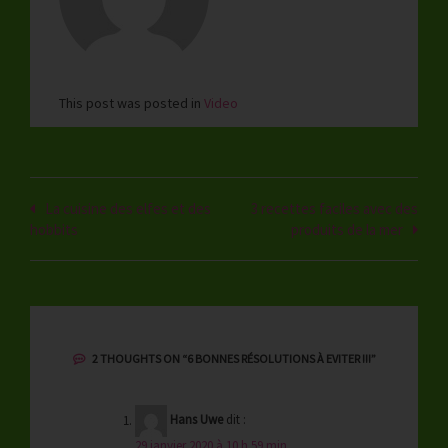
This post was posted in
Video
Navigation
La cuisine des elfes et des
3 recettes faciles avec des
hobbits
produits de la mer
de
l’article
2 THOUGHTS ON “
6 BONNES RÉSOLUTIONS À EVITER !!!
”
Hans Uwe
dit :
29 janvier 2020 à 10 h 59 min