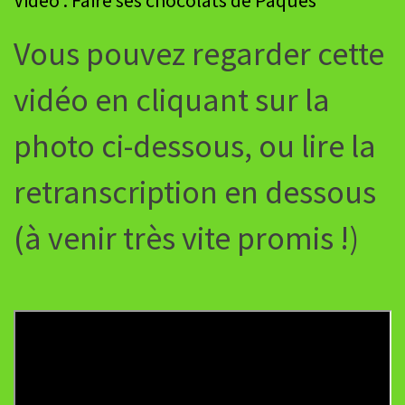
Vous pouvez regarder cette
vidéo en cliquant sur la
photo ci-dessous, ou lire la
retranscription en dessous
(à venir très vite promis !)