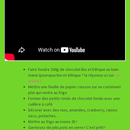
Faire fondre 200g de chocolat Bio et Ethique au bain -
marie (pourquoi bio et éthique ? la réponse ici sur
cet
article )
Mettre une feuille de papier cuisson sur un contenant
plat qui rentre au frigo
Former des petits ronds de chocolat fondu avec une
cuillère à café
Décorer avec des noix, amandes, cranberry, raisins
secs, pistaches…
Mettre au frigo au moins 2h !
Garnissez de jolis pots en verre ! C’est prêt !